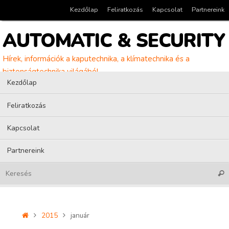
Tovább
Kezdőlap
Feliratkozás
Kapcsolat
Partnereink
a
tartalomra
AUTOMATIC & SECURITY
Hírek, információk a kaputechnika, a klímatechnika és a
biztonságtechnika világából
Tovább
Kezdőlap
a
tartalomra
Feliratkozás
Kapcsolat
Partnereink
Kere
Home
2015
január