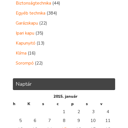
Biztonságtechnika
(44)
Egyéb technika
(384)
Garázskapu
(22)
Ipari kapu
(35)
Kapunyitó
(13)
Klíma
(16)
Sorompó
(22)
Naptár
2015. január
h
K
s
c
p
s
v
1
2
3
4
5
6
7
8
9
10
11