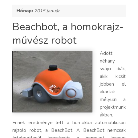
Hónap:
2015 január
Beachbot, a homokrajz-
művész robot
Adott
néhány
svájci diák,
akik kicsit
jobban el
akartak
mélyülni a
projektmunk
ákban.
Ennek eredménye lett a homokba automatikusan
rajzoló robot, a BeachBot. A BeachBot nemcsak
értelmetlenül karcolgatja a homokot, hanem