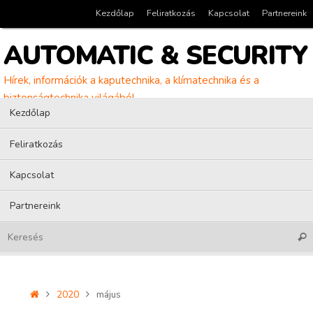
Tovább
Kezdőlap
Feliratkozás
Kapcsolat
Partnereink
a
tartalomra
AUTOMATIC & SECURITY
Hírek, információk a kaputechnika, a klímatechnika és a
biztonságtechnika világából
Tovább
Kezdőlap
a
tartalomra
Feliratkozás
Kapcsolat
Partnereink
Kere
Home
2020
május