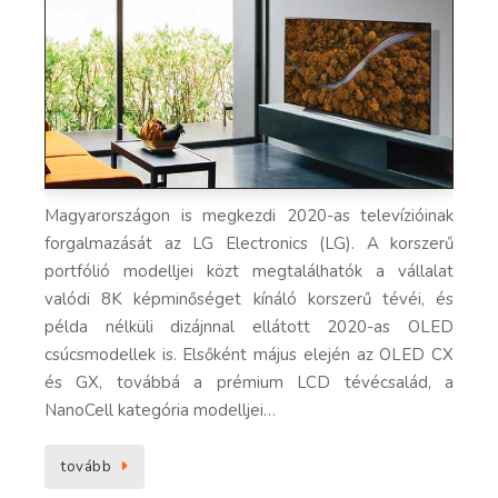
Magyarországon is megkezdi 2020-as televízióinak
forgalmazását az LG Electronics (LG). A korszerű
portfólió modelljei közt megtalálhatók a vállalat
valódi 8K képminőséget kínáló korszerű tévéi, és
példa nélküli dizájnnal ellátott 2020-as OLED
csúcsmodellek is. Elsőként május elején az OLED CX
és GX, továbbá a prémium LCD tévécsalád, a
NanoCell kategória modelljei…
tovább