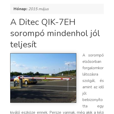
Hónap:
2015 május
A Ditec QIK-7EH
sorompó mindenhol jól
teljesít
A sorompó
elsősorban
forgalomkor
látozásra
szolgál, és
amint az idő
jól
bebizonyíto
tta egy
kiváló eszköze ennek. Persze vannak, még akik a kézi