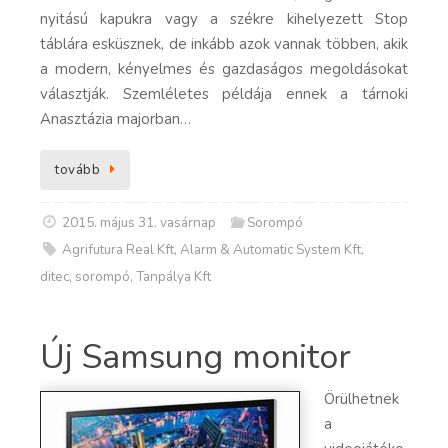
nyitású kapukra vagy a székre kihelyezett Stop
táblára esküsznek, de inkább azok vannak többen, akik
a modern, kényelmes és gazdaságos megoldásokat
választják. Szemléletes példája ennek a tárnoki
Anasztázia majorban…
tovább
2015. május 31. vasárnap
Sorompó
Agrifutura Real Kft
,
Alarm & Automatic System Kft
,
ditec
,
sorompó
,
Tanpálya Kft
Új Samsung monitor
Örülhetnek
a