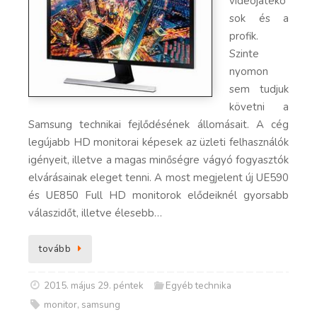
videojátéko
sok és a
profik.
Szinte
nyomon
sem tudjuk
követni a
Samsung technikai fejlődésének állomásait. A cég
legújabb HD monitorai képesek az üzleti felhasználók
igényeit, illetve a magas minőségre vágyó fogyasztók
elvárásainak eleget tenni. A most megjelent új UE590
és UE850 Full HD monitorok elődeiknél gyorsabb
válaszidőt, illetve élesebb…
tovább
2015. május 29. péntek
Egyéb technika
monitor
,
samsung