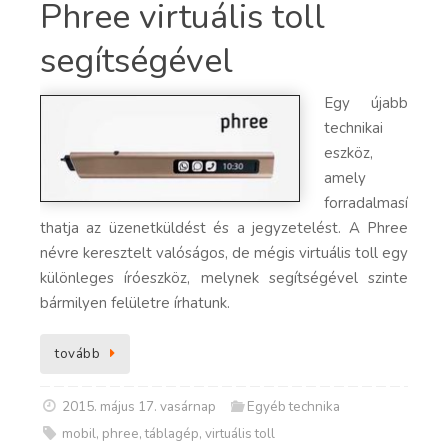
Phree virtuális toll
segítségével
Egy újabb
technikai
eszköz,
amely
forradalmasí
thatja az üzenetküldést és a jegyzetelést. A Phree
névre keresztelt valóságos, de mégis virtuális toll egy
különleges íróeszköz, melynek segítségével szinte
bármilyen felületre írhatunk.
tovább
2015. május 17. vasárnap
Egyéb technika
mobil
,
phree
,
táblagép
,
virtuális toll