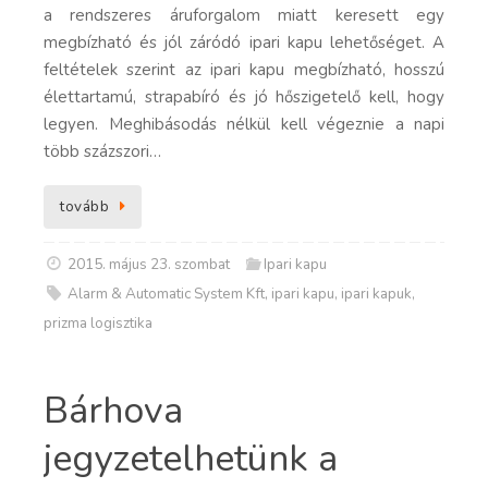
a rendszeres áruforgalom miatt keresett egy
megbízható és jól záródó ipari kapu lehetőséget. A
feltételek szerint az ipari kapu megbízható, hosszú
élettartamú, strapabíró és jó hőszigetelő kell, hogy
legyen. Meghibásodás nélkül kell végeznie a napi
több százszori…
tovább
2015. május 23. szombat
Ipari kapu
Alarm & Automatic System Kft
,
ipari kapu
,
ipari kapuk
,
prizma logisztika
Bárhova
jegyzetelhetünk a