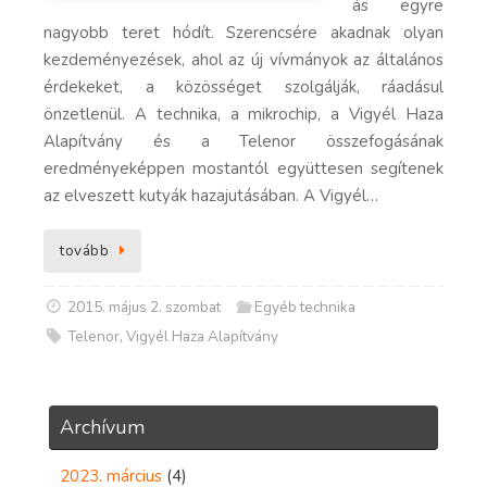
ás egyre
nagyobb teret hódít. Szerencsére akadnak olyan
kezdeményezések, ahol az új vívmányok az általános
érdekeket, a közösséget szolgálják, ráadásul
önzetlenül. A technika, a mikrochip, a Vigyél Haza
Alapítvány és a Telenor összefogásának
eredményeképpen mostantól együttesen segítenek
az elveszett kutyák hazajutásában. A Vigyél…
tovább
2015. május 2. szombat
Egyéb technika
Telenor
,
Vigyél Haza Alapítvány
Archívum
2023. március
(4)