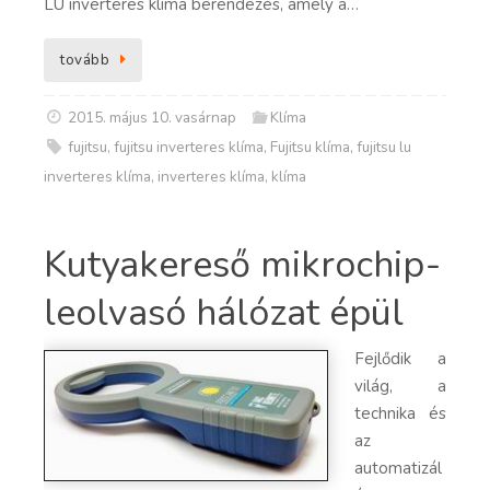
LU inverteres klíma berendezés, amely a…
tovább
2015. május 10. vasárnap
Klíma
fujitsu
,
fujitsu inverteres klíma
,
Fujitsu klíma
,
fujitsu lu
inverteres klíma
,
inverteres klíma
,
klíma
Kutyakereső mikrochip-
leolvasó hálózat épül
Fejlődik a
világ, a
technika és
az
automatizál