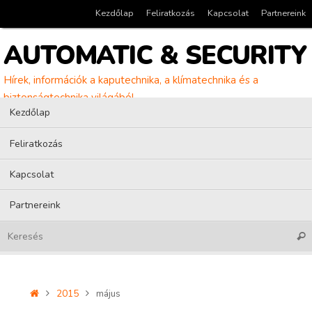
Tovább
Kezdőlap
Feliratkozás
Kapcsolat
Partnereink
a
tartalomra
AUTOMATIC & SECURITY
Hírek, információk a kaputechnika, a klímatechnika és a
biztonságtechnika világából
Tovább
Kezdőlap
a
tartalomra
Feliratkozás
Kapcsolat
Partnereink
Kere
Home
2015
május