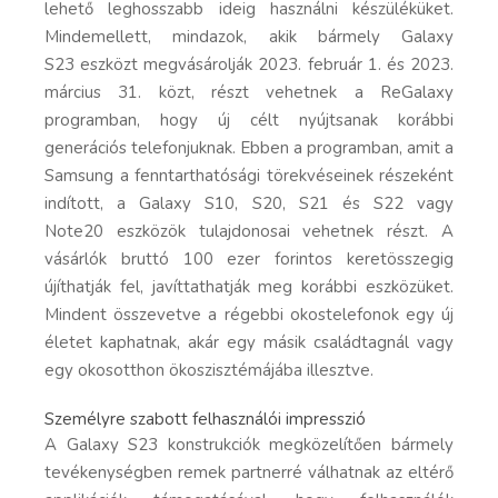
lehető leghosszabb ideig használni készüléküket.
Mindemellett, mindazok, akik bármely Galaxy
S23 eszközt megvásárolják 2023. február 1. és 2023.
március 31. közt, részt vehetnek a ReGalaxy
programban, hogy új célt nyújtsanak korábbi
generációs telefonjuknak. Ebben a programban, amit a
Samsung a fenntarthatósági törekvéseinek részeként
indított, a Galaxy S10, S20, S21 és S22 vagy
Note20 eszközök tulajdonosai vehetnek részt. A
vásárlók bruttó 100 ezer forintos keretösszegig
újíthatják fel, javíttathatják meg korábbi eszközüket.
Mindent összevetve a régebbi okostelefonok egy új
életet kaphatnak, akár egy másik családtagnál vagy
egy okosotthon ökoszisztémájába illesztve.
Személyre szabott felhasználói impresszió
A Galaxy S23 konstrukciók megközelítően bármely
tevékenységben remek partnerré válhatnak az eltérő