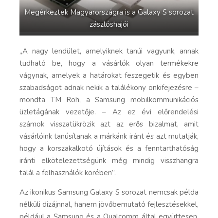
Megérkeztek Magyarországra is a Galaxy S sorozat
zászlóshajói
„A nagy lendület, amelyiknek tanúi vagyunk, annak
tudható be, hogy a vásárlók olyan termékekre
vágynak, amelyek a határokat feszegetik és egyben
szabadságot adnak nekik a találékony önkifejezésre –
mondta TM Roh, a Samsung mobilkommunikációs
üzletágának vezetője. – Az ez évi előrendelési
számok visszatükrözik azt az erős bizalmat, amit
vásárlóink tanúsítanak a márkánk iránt és azt mutatják,
hogy a korszakalkotó újítások és a fenntarthatóság
iránti elkötelezettségünk még mindig visszhangra
talál a felhasználók körében”.
Az ikonikus Samsung Galaxy S sorozat nemcsak példa
nélküli dizájnnal, hanem jövőbemutató fejlesztésekkel,
például a Samsung és a Qualcomm által együttesen,