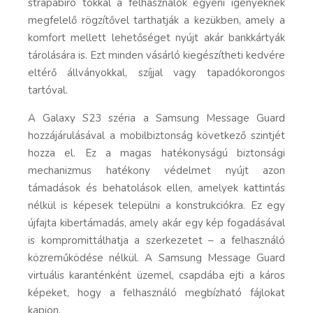
strapabíró tokkal a felhasználók egyéni igényeknek
megfelelő rögzítővel tarthatják a kezükben, amely a
komfort mellett lehetőséget nyújt akár bankkártyák
tárolására is. Ezt minden vásárló kiegészítheti kedvére
eltérő állványokkal, szíjjal vagy tapadókorongos
tartóval.
A Galaxy S23 széria a Samsung Message Guard
hozzájárulásával a mobilbiztonság következő szintjét
hozza el. Ez a magas hatékonyságú biztonsági
mechanizmus hatékony védelmet nyújt azon
támadások és behatolások ellen, amelyek kattintás
nélkül is képesek települni a konstrukciókra. Ez egy
újfajta kibertámadás, amely akár egy kép fogadásával
is kompromittálhatja a szerkezetet – a felhasználó
közreműködése nélkül. A Samsung Message Guard
virtuális karanténként üzemel, csapdába ejti a káros
képeket, hogy a felhasználó megbízható fájlokat
kapjon.