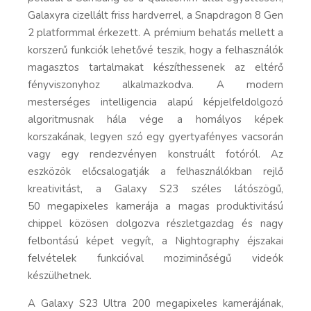
Galaxyra cizellált friss hardverrel, a Snapdragon 8 Gen
2 platformmal érkezett. A prémium behatás mellett a
korszerű funkciók lehetővé teszik, hogy a felhasználók
magasztos tartalmakat készíthessenek az eltérő
fényviszonyhoz alkalmazkodva. A modern
mesterséges intelligencia alapú képjelfeldolgozó
algoritmusnak hála vége a homályos képek
korszakának, legyen szó egy gyertyafényes vacsorán
vagy egy rendezvényen konstruált fotóról. Az
eszközök előcsalogatják a felhasználókban rejlő
kreativitást, a Galaxy S23 széles látószögű,
50 megapixeles kamerája a magas produktivitású
chippel közösen dolgozva részletgazdag és nagy
felbontású képet vegyít, a Nightography éjszakai
felvételek funkcióval moziminőségű videók
készülhetnek.
A Galaxy S23 Ultra 200 megapixeles kamerájának,