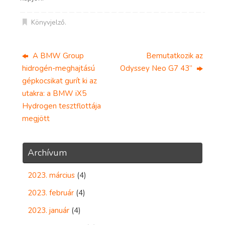
Könyvjelző
.
A BMW Group
Bemutatkozik az
hidrogén-meghajtású
Odyssey Neo G7 43”
gépkocsikat gurít ki az
utakra: a BMW iX5
Hydrogen tesztflottája
megjött
Archívum
2023. március
(4)
2023. február
(4)
2023. január
(4)