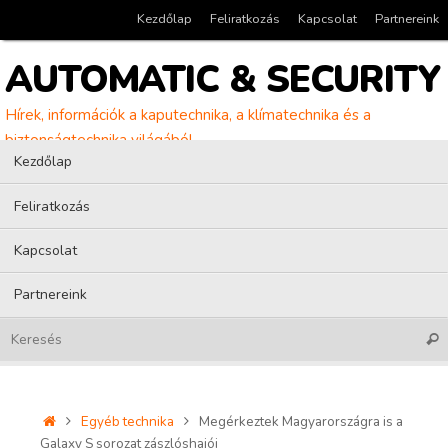
Tovább
Kezdőlap
Feliratkozás
Kapcsolat
Partnereink
a
tartalomra
AUTOMATIC & SECURITY
Hírek, információk a kaputechnika, a klímatechnika és a
biztonságtechnika világából
Tovább
Kezdőlap
a
tartalomra
Feliratkozás
Kapcsolat
Partnereink
Kere
Home
Egyéb technika
Megérkeztek Magyarországra is a
Galaxy S sorozat zászlóshajói