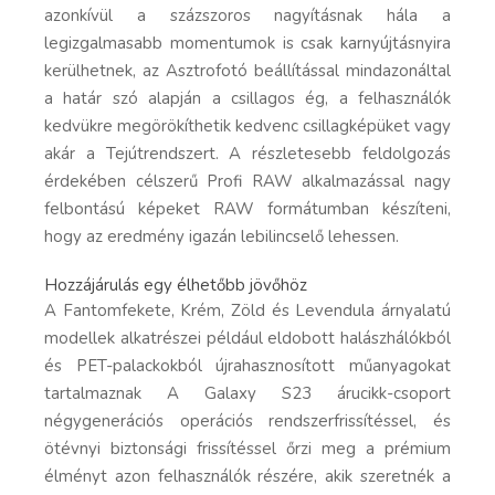
azonkívül a százszoros nagyításnak hála a
legizgalmasabb momentumok is csak karnyújtásnyira
kerülhetnek, az Asztrofotó beállítással mindazonáltal
a határ szó alapján a csillagos ég, a felhasználók
kedvükre megörökíthetik kedvenc csillagképüket vagy
akár a Tejútrendszert. A részletesebb feldolgozás
érdekében célszerű Profi RAW alkalmazással nagy
felbontású képeket RAW formátumban készíteni,
hogy az eredmény igazán lebilincselő lehessen.
Hozzájárulás egy élhetőbb jövőhöz
A Fantomfekete, Krém, Zöld és Levendula árnyalatú
modellek alkatrészei például eldobott halászhálókból
és PET-palackokból újrahasznosított műanyagokat
tartalmaznak A Galaxy S23 árucikk-csoport
négygenerációs operációs rendszerfrissítéssel, és
ötévnyi biztonsági frissítéssel őrzi meg a prémium
élményt azon felhasználók részére, akik szeretnék a