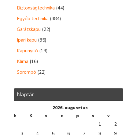
Biztonságtechnika
(44)
Egyéb technika
(384)
Garázskapu
(22)
Ipari kapu
(35)
Kapunyitó
(13)
Klíma
(16)
Sorompó
(22)
Naptár
2026. augusztus
h
K
s
c
p
s
v
1
2
3
4
5
6
7
8
9