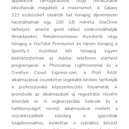
applikációk támogatásával, hogy felhasználók
kihozhassák magukból a maximumot. A Galaxy
S23 eszközöket vásárlók hat hónapig díjmentesen
használhatnak egy 100 GB méretű OneDrive
tárhelyet, amerre gond nélkül szinkronizálhatják
fényképeiket. Reklámmentesen élvezhetik négy
hónapig a YouTube Premiumot és három hónapig a
Spotify-t. Azonfelül két hónapig ingyen
kísérletezhetnek az Adobe telefonon elérhető
programjaival, a Photoshop Lightroommal és a
Creative Cloud Express-szel, a Profi RAW
alkalmazással összekötve leginkább kézben tarthatják
a professzionális képszerkesztés folyamatát. A
promóciók az alkalmazások új regisztrálói részére
érhetőek el. A legkorszerűbb funkciók és a
hatékonyságot növelő alkalmazások mellett a
csúcskészülékek külsőleg is igazodnak
tulajdonosukhoz, konkrétan a szériához készült